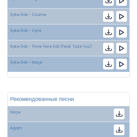
Syke Däli - Ozume
Syke Däli - Cyra
Syke Däli - Ýöne Ýere Däl (Feat. Taze Yuz)
Syke Däli - Näçe
Рекомендованные песни
Näçe
Agam