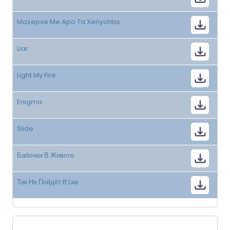
Mazepse Me Apo Ta Xenychtia
Liar
Light My Fire
Enigma
Slide
Бабочки В Животе
Так Не Пойдёт ft Lxe