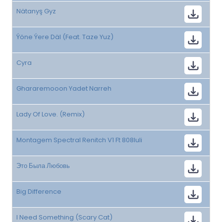
Nätanyş Gyz
Ýöne Ýere Däl (Feat. Taze Yuz)
Cyra
Ghararemooon Yadet Narreh
Lady Of Love. (Remix)
Montagem Spectral Renitch V1 Ft 808Iuli
Это Была Любовь
Big Difference
I Need Something (Scary Cat)