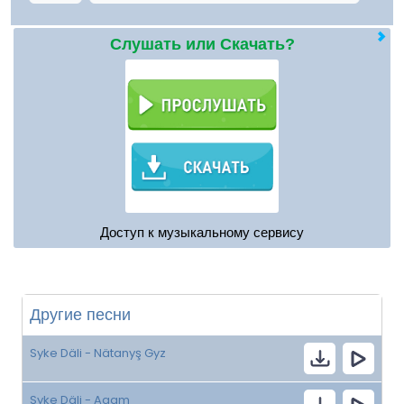
Слушать или Скачать?
Доступ к музыкальному сервису
Другие песни
Syke Däli - Nätanyş Gyz
Syke Däli - Agam